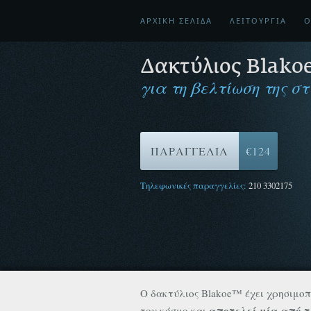
ΑΡΧΙΚΗ ΣΕΛΙΔΑ
ΛΕΙΤΟΥΡΓΙΑ
Ο
Δακτύλιος Blako
για τη βελτίωση της στ
ΠΑΡΑΓΓΕΛΙΑ
€124
Τηλεφωνικές παραγγελίες:
210 3302175
O δακτύλιος Blakoe™ έχει χρησιμοπ
αποτελεί μία από τ
τον κόσμο και