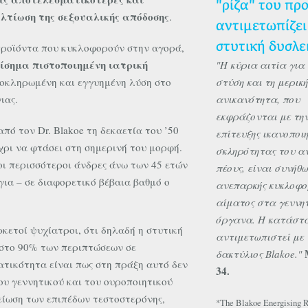
"ρίζα" του πρ
λτίωση της σεξουαλικής απόδοσης
.
αντιμετωπίζει
στυτική δυσλε
προϊόντα που κυκλοφορούν στην αγορά,
πίσημα πιστοποιημένη ιατρική
Η κύρια αιτία για 
λοκληρωμένη και εγγυημένη λύση στο
στύση και τη μερική
ιας.
ανικανότητα, που
εκφράζονται με τη
πό τον Dr. Blakoe τη δεκαετία του ’50
επίτευξης ικανοποιη
έχρι να φτάσει στη σημερινή του μορφή.
σκληρότητας του α
οι περισσότεροι άνδρες άνω των 45 ετών
πέους, είναι συνήθω
ια – σε διαφορετικό βέβαια βαθμό ο
ανεπαρκής κυκλοφο
αίματος στα γεννη
όργανα. Η κατάστα
κετοί ψυχίατροι, ότι δηλαδή η στυτική
αντιμετωπιστεί με 
 στο 90% των περιπτώσεων σε
δακτύλιος Blakoe.
τικότητα είναι πως στη πράξη αυτό δεν
34.
ου γεννητικού και του ουροποιητικού
είωση των επιπέδων τεστοστερόνης,
*The Blakoe Energising R