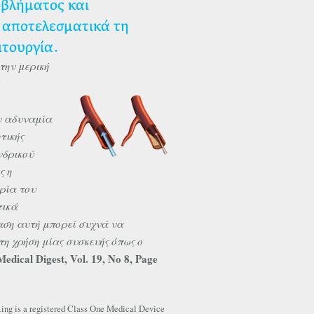
οβλήματος και
 αποτελεσματικά τη
ιτουργία.
την μερική
ν αδυναμία
τικής
νδρικού
ς η
ρία του
τικά
ση αυτή μπορεί συχνά να
τη χρήση μίας συσκευής όπως ο
Medical Digest, Vol. 19, No 8, Page
ing is a registered Class One Medical Device