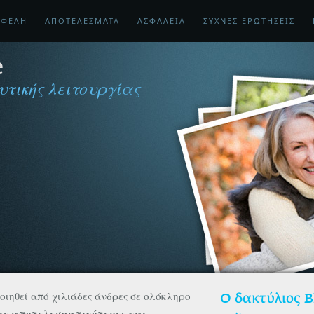
ΦΕΛΗ
ΑΠΟΤΕΛΕΣΜΑΤΑ
ΑΣΦΑΛΕΙΑ
ΣΥΧΝΕΣ ΕΡΩΤΗΣΕΙΣ
e
υτικής λειτουργίας
οιηθεί από χιλιάδες άνδρες σε ολόκληρο
O δακτύλιος B
ις αποτελεσματικότερες και